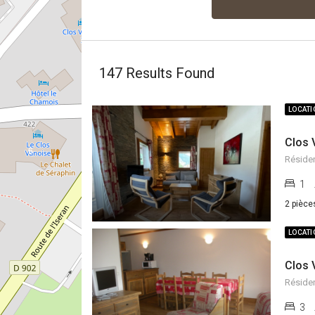
147
Results Found
LOCAT
Clos 
6
Résiden
1
2 pièce
LOCAT
Clos 
Résiden
3