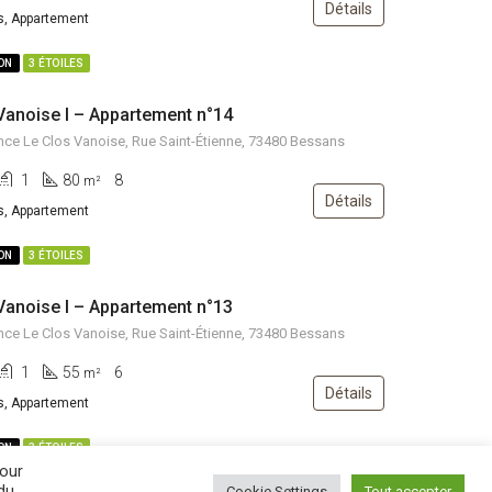
Détails
s, Appartement
ION
3 ÉTOILES
Vanoise I – Appartement n°14
ce Le Clos Vanoise, Rue Saint-Étienne, 73480 Bessans
1
80
8
m²
Détails
s, Appartement
ION
3 ÉTOILES
Vanoise I – Appartement n°13
ce Le Clos Vanoise, Rue Saint-Étienne, 73480 Bessans
1
55
6
m²
Détails
s, Appartement
ION
3 ÉTOILES
pour
ndu
Cookie Settings
Tout accepter