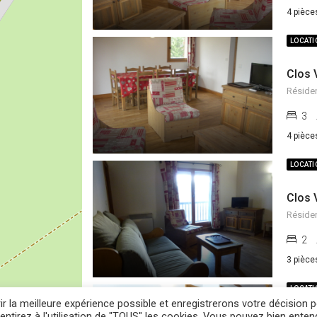
4 pièce
LOCAT
Clos 
Résiden
3
4 pièce
LOCAT
Clos 
Résiden
2
3 pièce
LOCAT
ir la meilleure expérience possible et enregistrerons votre décision 
sentirez à l'utilisation de "TOUS" les cookies. Vous pouvez bien ente