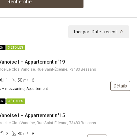
Recherche
Trier par:
Date - récent
ION
3 ÉTOILES
Vanoise I – Appartement n°19
ce Le Clos Vanoise, Rue Saint-Étienne, 73480 Bessans
1
50
6
m²
Détails
s + mezzanine, Appartement
ION
3 ÉTOILES
Vanoise I – Appartement n°15
ce Le Clos Vanoise, Rue Saint-Étienne, 73480 Bessans
2
80
8
m²