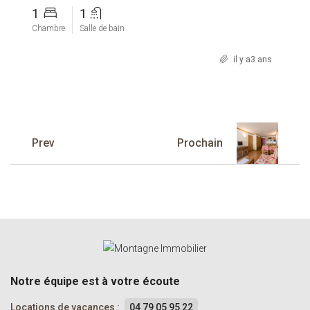
1
1
Chambre
Salle de bain
il y a3 ans
Prev
Prochain
Notre équipe est à votre écoute
Locations de vacances :
04 79 05 95 22