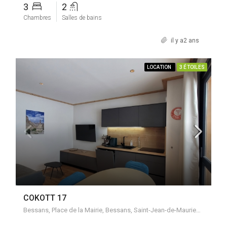
3
2
Chambres
Salles de bains
il y a2 ans
LOCATION
3 ÉTOILES
COKOTT 17
Bessans, Place de la Mairie, Bessans, Saint-Jean-de-Maurienne, Savoie, Auvergne-Rhône-Alpes, France métropolitaine, 73480, France