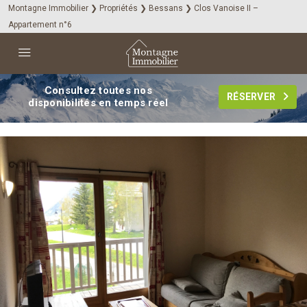
Montagne Immobilier
❯
Propriétés
❯
Bessans
❯
Clos Vanoise II –
Appartement n°6
Consultez toutes nos
RÉSERVER
disponibilités en temps réel