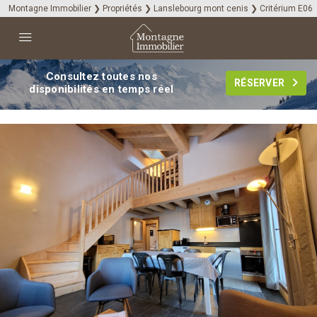
Montagne Immobilier
❯
Propriétés
❯
Lanslebourg mont cenis
❯
Critérium E06
Consultez toutes nos
RÉSERVER
disponibilités en temps réel