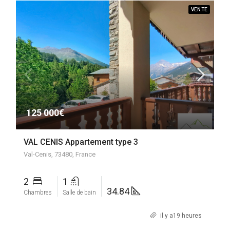
VENTE
125 000€
VAL CENIS Appartement type 3
Val-Cenis, 73480, France
2
1
34.84
Chambres
Salle de bain
il y a19 heures