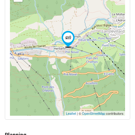
Leaflet
| ©
OpenStreetMap
contributors
Planning