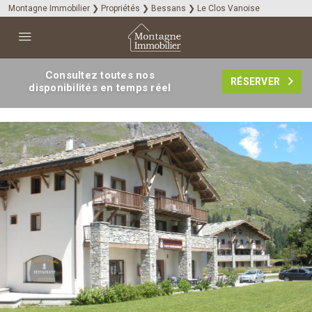
Montagne Immobilier
❯
Propriétés
❯
Bessans
❯
Le Clos Vanoise
Consultez toutes nos
RÉSERVER
disponibilités en temps réel