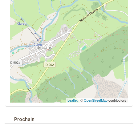
Leaflet
| ©
OpenStreetMap
contributors
Prochain