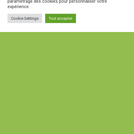
paramétrage des cookies pour personnaliser votre
expérience.
Cookie Settings
Tout accepter
Inscriptions
Vue de la carte
COKOTT-03
Notre équipe est à votre écoute
Bessans, Saint-Jean-de-Maurienne, Savoie, Auvergne-Rhône-Alpes, France métropolitaine, 73480, France
3
2
Locations de vacances :
04 79 05 95 22
4 pièces
Syndic de copropriété :
04 79 05 82 14
LOCATION
3 ÉTOILES
FNAIM Savoie Mont blanc
FNAIM Vacances Alpes
Mentions légales
Politique de confidentialité