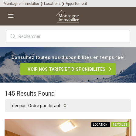
Montagne Immobilier
❯
Locations
❯
Appartement
Consultez toutes nos disponibilités en temps réel
VOIR NOS TARIFS ET DISPONIBILITÉS
145
Results Found
Trier par:
Ordre par défaut
LOCATION
4 ÉTOILES