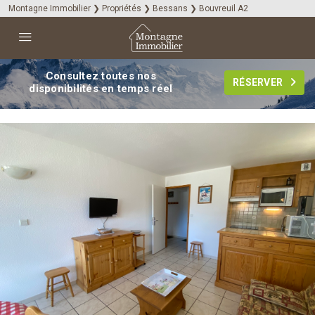
Montagne Immobilier
❯
Propriétés
❯
Bessans
❯
Bouvreuil A2
Consultez toutes nos
RÉSERVER
disponibilités en temps réel