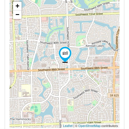
+
−
Leaflet
| ©
OpenStreetMap
contributors