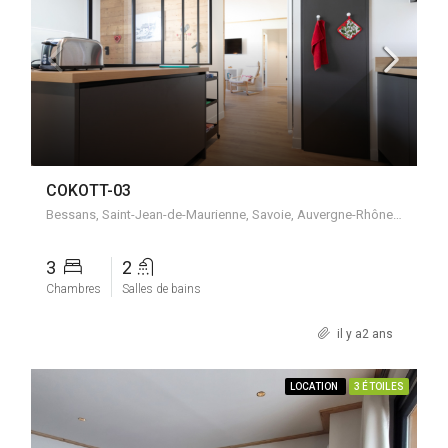
COKOTT-03
Bessans, Saint-Jean-de-Maurienne, Savoie, Auvergne-Rhône-Alpes, France métropolitaine, 73480, France
3
2
Chambres
Salles de bains
il y a2 ans
LOCATION
3 ÉTOILES