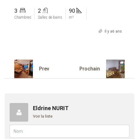
3
2
90
Chambres
Salles de bains
m²
8
il y a6 ans
Capacité d'accueil
Prev
Prochain
Eldrine NURIT
Voir la liste