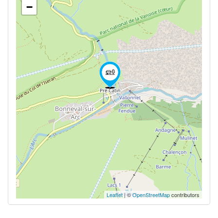
−
Leaflet
| ©
OpenStreetMap
contributors