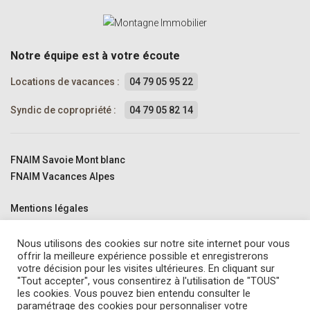
Notre équipe est à votre écoute
Locations de vacances :
04 79 05 95 22
Syndic de copropriété :
04 79 05 82 14
FNAIM Savoie Mont blanc
FNAIM Vacances Alpes
Mentions légales
Politique de confidentialité
Nous connaître
Nous utilisons des cookies sur notre site internet pour vous
offrir la meilleure expérience possible et enregistrerons
Contact
votre décision pour les visites ultérieures. En cliquant sur
Partenaires
"Tout accepter", vous consentirez à l'utilisation de "TOUS"
Barème des honoraires
les cookies. Vous pouvez bien entendu consulter le
paramétrage des cookies pour personnaliser votre
Assurance annulation