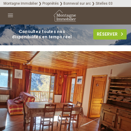
Montagne Immobilier
❯
Propriétés
❯
Bonneval sur arc
❯
Sitelles 03
Consultez toutes nos
RÉSERVER
disponibilités en temps réel