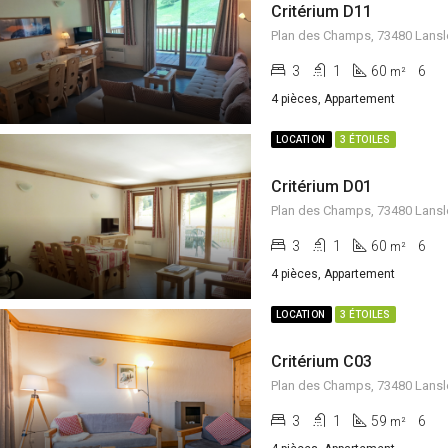
Critérium D11
Plan des Champs, 73480 Lansl
3
1
60
6
m²
4 pièces, Appartement
LOCATION
3 ÉTOILES
Critérium D01
Plan des Champs, 73480 Lansl
3
1
60
6
m²
4 pièces, Appartement
LOCATION
3 ÉTOILES
Critérium C03
Plan des Champs, 73480 Lansl
3
1
59
6
m²