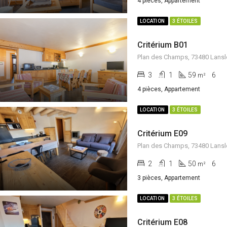
4 pièces, Appartement
LOCATION
3 ÉTOILES
Critérium B01
Plan des Champs, 73480 Lansl
3
1
59
6
m²
4 pièces, Appartement
LOCATION
3 ÉTOILES
Critérium E09
Plan des Champs, 73480 Lansl
2
1
50
6
m²
3 pièces, Appartement
LOCATION
3 ÉTOILES
Critérium E08