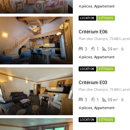
4 pièces, Appartement
LOCATION
3 ÉTOILES
Critérium E06
Plan des Champs, 73480 Lansl
3
1
59
6
m²
4 pièces, Appartement
LOCATION
3 ÉTOILES
Critérium E03
Plan des Champs, 73480 Lansl
3
1
59
6
m²
4 pièces, Appartement
LOCATION
3 ÉTOILES