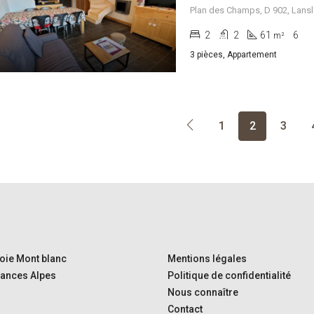
2
2
61
6
m²
3 pièces, Appartement
1
2
3
oie Mont blanc
Mentions légales
ances Alpes
Politique de confidentialité
Nous connaître
Contact