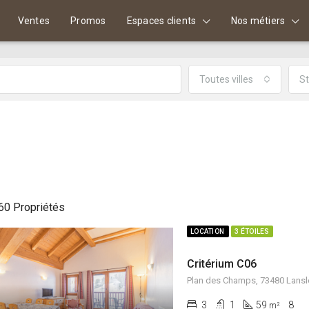
Ventes
Promos
Espaces clients
Nos métiers
Toutes villes
St
60 Propriétés
LOCATION
3 ÉTOILES
Critérium C06
Plan des Champs, 73480 Lansl
3
1
59
8
m²