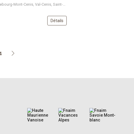
Plan des Champs, D 902, Lanslebourg-Mont-Cenis, Val-Cenis, Saint-Jean-de-Maurienne, Savoie, Auvergne-Rhône-Alpes, France métropolitaine, 73480, France
Détails
4