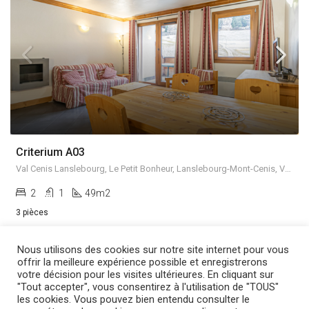
Criterium A03
Val Cenis Lanslebourg, Le Petit Bonheur, Lanslebourg-Mont-Cenis, Val-Cenis, Saint-Jean-de-Maurienne, Savoie, Auvergne-Rhône-Alpes, France métropolitaine, 73480, France
2
1
49m2
3 pièces
Nous utilisons des cookies sur notre site internet pour vous
LOCATION
3 ÉTOILES
offrir la meilleure expérience possible et enregistrerons
votre décision pour les visites ultérieures. En cliquant sur
"Tout accepter", vous consentirez à l'utilisation de "TOUS"
les cookies. Vous pouvez bien entendu consulter le