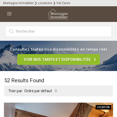
Montagne Immobilier
❯
Locations
❯
Val Cenis
Consultez toutes nos disponibilités en temps réel
VOIR NOS TARIFS ET DISPONIBILITÉS
52
Results Found
Trier par:
Ordre par défaut
LOCATION